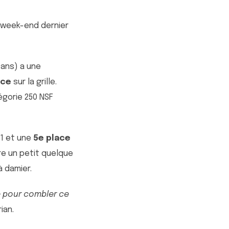
e week-end dernier
 ans) a une
ace
sur la grille.
égorie 250 NSF
 1 et une
5e place
re un petit quelque
à damier.
e pour combler ce
rian.